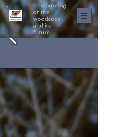
The hunting
of the
woodcock
and its
future.